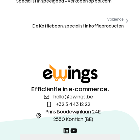
Specialist in speelgoed – verkopen op bol.com
Volgende
De Koffieboon, specialist in koffieproducten
Efficiëntie in e-commerce.
hello@ewings.be
+32 3 443 12 22
Prins Boudewijnlaan 24E
2550 Kontich (BE)