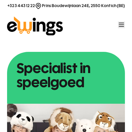
Ga naar de inhoud
+32 3 443 12 22
Prins Boudewijnlaan 24E, 2550 Kontich (BE)
Specialist in
speelgoed