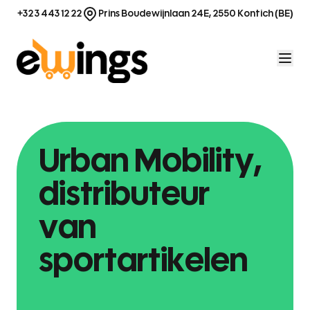
Ga naar de inhoud
+32 3 443 12 22
Prins Boudewijnlaan 24E, 2550 Kontich (BE)
Urban Mobility,
distributeur
van
sportartikelen