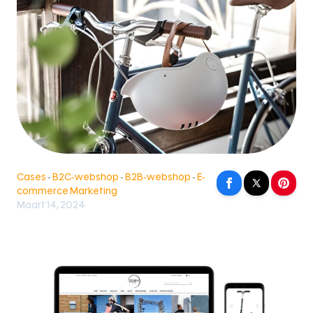
Cases
-
B2C-webshop
-
B2B-webshop
-
E-
commerce Marketing
Maart 14, 2024