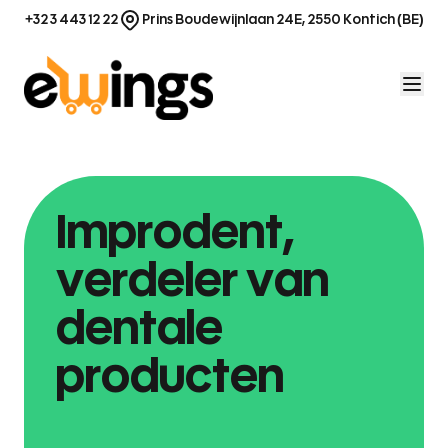
Ga naar de inhoud
+32 3 443 12 22
Prins Boudewijnlaan 24E, 2550 Kontich (BE)
Improdent,
verdeler van
dentale
producten